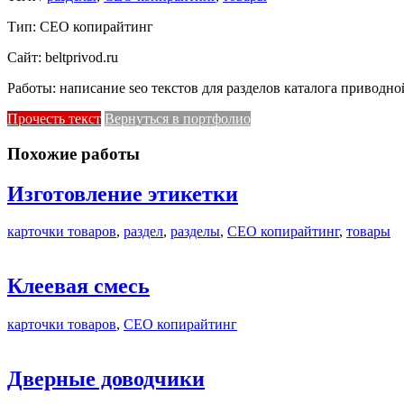
Тип: СЕО копирайтинг
Сайт: beltprivod.ru
Работы: написание seo текстов для разделов каталога приводн
Прочесть текст
Вернуться в портфолио
Похожие работы
Изготовление этикетки
карточки товаров
,
раздел
,
разделы
,
СЕО копирайтинг
,
товары
Клеевая смесь
карточки товаров
,
СЕО копирайтинг
Дверные доводчики